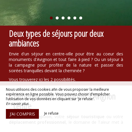
Deux types de séjours pour deux
ambiances
Envie d'un séjour en centre-ville pour être au coeur des
monuments d'Avignon et tout faire à pied ? Ou un séjour à
la campagne pour profiter de la nature et passer des
soirées tranquilles devant la cheminée ?
Vous trouverez ici les 2 possibilités.
Nous utilisons des cookies afin de vous proposer la meilleure
Hébergement de charme à Avignon
expérience en ligne possible. Vous pouvez choisir d’empêcher
l’utilisation de vos données en cliquant sur 'Je refuse'.
centre
En savoir plus
Je refuse
J’AI COMPRIS
Pour votre
réception
, votre
séjour touristique
ou votre
déplacement professionnel
, le domaine de Taleur met à
votre disposition une magnifique propriété du
XVIIIème